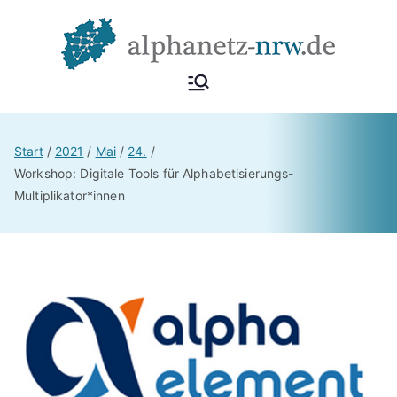
Alphan
Netzwerk
Alphabetisierung &
etz
Start
2021
Mai
24.
Grundbildung NRW
Workshop: Digitale Tools für Alphabetisierungs-
Multiplikator*innen
NRW