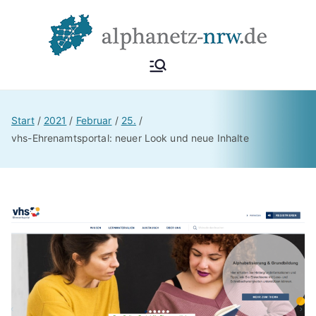
Alphan
Netzwerk
Alphabetisierung &
etz
Start
2021
Februar
25.
Grundbildung NRW
vhs-Ehrenamtsportal: neuer Look und neue Inhalte
NRW