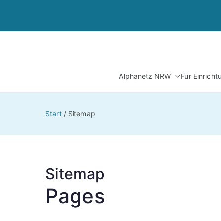
Zum
Inhalt
springen
Alphanetz NRW
Für Einrich
Start
Sitemap
Sitemap
Pages