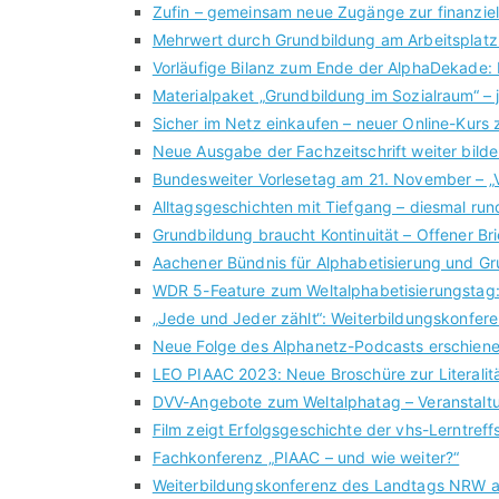
Zufin – gemeinsam neue Zugänge zur finanziel
Mehrwert durch Grundbildung am Arbeitsplatz 
Vorläufige Bilanz zum Ende der AlphaDekade: 
Materialpaket „Grundbildung im Sozialraum“ – j
Sicher im Netz einkaufen – neuer Online-Kurs
Neue Ausgabe der Fachzeitschrift weiter bil
Bundesweiter Vorlesetag am 21. November – „V
Alltagsgeschichten mit Tiefgang – diesmal ru
Grundbildung braucht Kontinuität – Offener Br
Aachener Bündnis für Alphabetisierung und Gru
WDR 5-Feature zum Weltalphabetisierungstag:
„Jede und Jeder zählt“: Weiterbildungskonfe
Neue Folge des Alphanetz-Podcasts erschien
LEO PIAAC 2023: Neue Broschüre zur Literalität
DVV-Angebote zum Weltalphatag – Veranstaltu
Film zeigt Erfolgsgeschichte der vhs-Lerntref
Fachkonferenz „PIAAC – und wie weiter?“
Weiterbildungskonferenz des Landtags NRW a