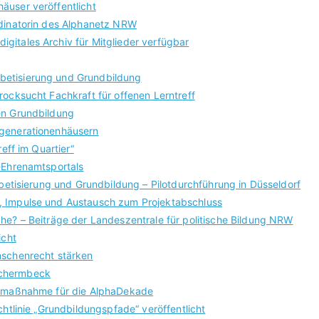
äuser veröffentlicht
rdinatorin des Alphanetz NRW
gitales Archiv für Mitglieder verfügbar
betisierung und Grundbildung
rocksucht Fachkraft für offenen Lerntreff
en Grundbildung
rgenerationenhäusern
reff im Quartier“
-Ehrenamtsportals
abetisierung und Grundbildung – Pilotdurchführung in Düsseldorf
, Impulse und Austausch zum Projektabschluss
he? – Beiträge der Landeszentrale für politische Bildung NRW
icht
nschenrecht stärken
Schermbeck
lgemaßnahme für die AlphaDekade
chtlinie „Grundbildungspfade“ veröffentlicht