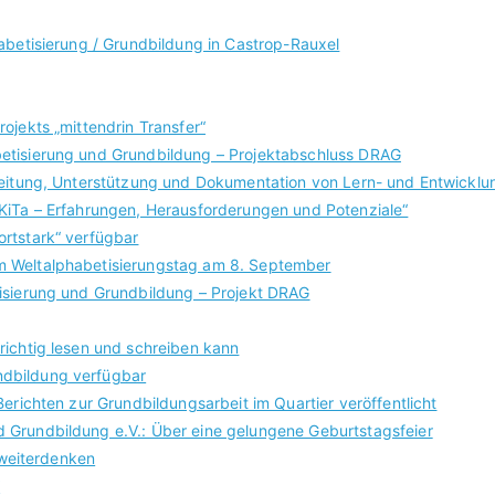
abetisierung / Grundbildung in Castrop-Rauxel
ojekts „mittendrin Transfer“
etisierung und Grundbildung – Projektabschluss DRAG
leitung, Unterstützung und Dokumentation von Lern- und Entwicklu
KiTa – Erfahrungen, Herausforderungen und Potenziale“
rtstark“ verfügbar
m Weltalphabetisierungstag am 8. September
isierung und Grundbildung – Projekt DRAG
richtig lesen und schreiben kann
dbildung verfügbar
erichten zur Grundbildungsarbeit im Quartier veröffentlicht
 Grundbildung e.V.: Über eine gelungene Geburtstagsfeier
g weiterdenken
“