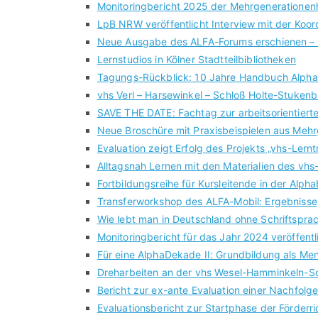
Monitoringbericht 2025 der Mehrgenerationenh
LpB NRW veröffentlicht Interview mit der Koo
Neue Ausgabe des ALFA-Forums erschienen – di
Lernstudios in Kölner Stadtteilbibliotheken
Tagungs-Rückblick: 10 Jahre Handbuch Alpha
vhs Verl – Harsewinkel – Schloß Holte-Stukenb
SAVE THE DATE: Fachtag zur arbeitsorientiert
Neue Broschüre mit Praxisbeispielen aus Meh
Evaluation zeigt Erfolg des Projekts „vhs-Lernt
Alltagsnah Lernen mit den Materialien des vhs
Fortbildungsreihe für Kursleitende in der Alph
Transferworkshop des ALFA-Mobil: Ergebnisse
Wie lebt man in Deutschland ohne Schriftsprac
Monitoringbericht für das Jahr 2024 veröffentl
Für eine AlphaDekade II: Grundbildung als Me
Dreharbeiten an der vhs Wesel-Hamminkeln-
Bericht zur ex-ante Evaluation einer Nachfo
Evaluationsbericht zur Startphase der Förderri