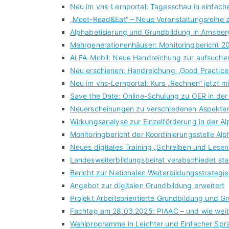
Neu im vhs-Lernportal: Tagesschau in einfach
„Meet-Read&Eat“ – Neue Veranstaltungsreihe z
Alphabetisierung und Grundbildung in Arnsbe
Mehrgenerationenhäuser: Monitoringbericht 20
ALFA-Mobil: Neue Handreichung zur aufsuche
Neu erschienen: Handreichung „Good Practice 
Neu im vhs-Lernportal: Kurs „Rechnen“ jetzt m
Save the Date: Online-Schulung zu OER in der
Neuerscheinungen zu verschiedenen Aspekten
Wirkungsanalyse zur Einzelförderung in der A
Monitoringbericht der Koordinierungsstelle Al
Neues digitales Training „Schreiben und Lesen
Landesweiterbildungsbeirat verabschiedet sta
Bericht zur Nationalen Weiterbildungsstrategie 
Angebot zur digitalen Grundbildung erweitert
Projekt Arbeitsorientierte Grundbildung und G
Fachtag am 28.03.2025: PIAAC – und wie weit
Wahlprogramme in Leichter und Einfacher Spra