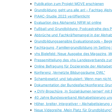
Publikation zum Projekt MOVE erschienen
Grundbildung geht uns alle an! – Fachtag Alph
PIAAC-Studie 2023 veröffentlicht
Evaluation des Alphanetz NRW ist online
Fußball und Grundbildung: Podcastreihe des Pr
Abbrüche und Fachkräftemangel in der Alphab
Grundbildungssensible Evaluationstools – Beg
Fachtagung „Familiengrundbildung im Setting 
vhs Bielefeld: Neue Ausgabe des Magazins „Wo
Pressemitteilung des vhs-Landesverbands zu
Online Befragung für Dozierende der Alphabet
Konferenz „Vernetzte Bildungsräume OWL“
Schambesetzt und tabuisiert: Wenn man nicht 
Dokumentation der Bundesfachkonferenz Grun
• DVV-Broschüre „In Sozialräumen lernen“ mit B
40 Jahre Bundesverband Alphabetisierung und
Höher, breiter, integrativer – Alphabetisierun
Neue Videoreihe „Mein Platz für Grundbildung