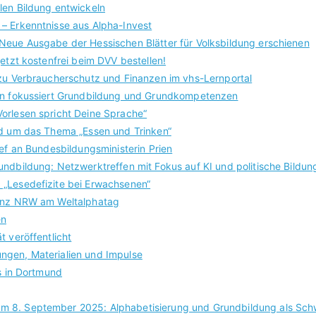
len Bildung entwickeln
– Erkenntnisse aus Alpha-Invest
Neue Ausgabe der Hessischen Blätter für Volksbildung erschienen
etzt kostenfrei beim DVV bestellen!
 zu Verbraucherschutz und Finanzen im vhs-Lernportal
den fokussiert Grundbildung und Grundkompetenzen
orlesen spricht Deine Sprache“
nd um das Thema „Essen und Trinken“
ief an Bundesbildungsministerin Prien
ndbildung: Netzwerktreffen mit Fokus auf KI und politische Bildun
 „Lesedefizite bei Erwachsenen“
renz NRW am Weltalphatag
en
 veröffentlicht
ngen, Materialien und Impulse
fs in Dortmund
m 8. September 2025: Alphabetisierung und Grundbildung als Sc