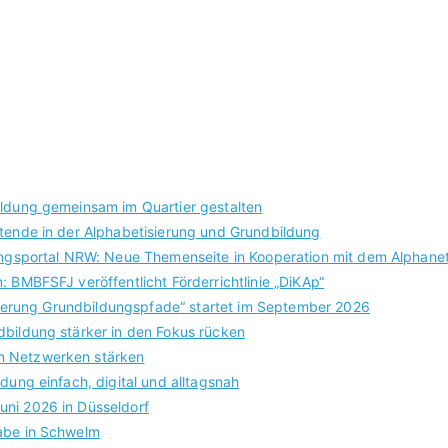
ildung gemeinsam im Quartier gestalten
itende in der Alphabetisierung und Grundbildung
ldungsportal NRW: Neue Themenseite in Kooperation mit dem Alphan
 BMBFSFJ veröffentlicht Förderrichtlinie „DiKAp“
lisierung Grundbildungspfade“ startet im September 2026
dbildung stärker in den Fokus rücken
n Netzwerken stärken
dung einfach, digital und alltagsnah
uni 2026 in Düsseldorf
habe in Schwelm